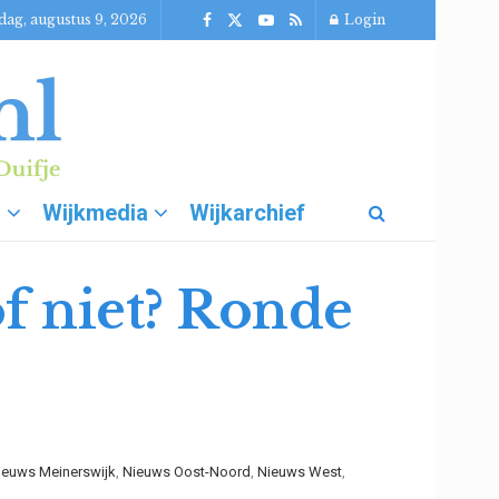
dag, augustus 9, 2026
Login
g
Wijkmedia
Wijkarchief
f niet? Ronde
ieuws Meinerswijk
,
Nieuws Oost-Noord
,
Nieuws West
,