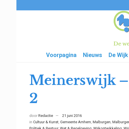
Voorpagina
Nieuws
De Wijk
Meinerswijk –
2
door
Redactie
21 juni 2016
in
Cultuur & Kunst
,
Gemeente Arnhem
,
Malburgen
,
Malburge
Politiek & Bestuur
,
Wet & Regelgeving
,
Wijkontwikkeling
,
Wij