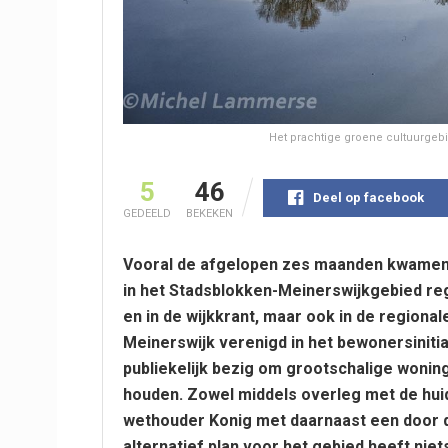
Het prachtige groene cultuurgeb
5
46
Deel op facebook
GEDEELD
BEKEKEN
Vooral de afgelopen zes maanden kwamen
in het Stadsblokken-Meinerswijkgebied reg
en in de wijkkrant, maar ook in de regiona
Meinerswijk verenigd in het bewonersinitiat
publiekelijk bezig om grootschalige woni
houden. Zowel middels overleg met de
hui
wethouder Konig met daarnaast een door 
alternatief plan voor het gebied heeft nie