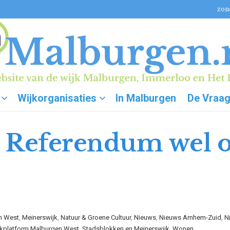
zon
Wijkorganisaties
In Malburgen
De Vraa
 Referendum wel o
n West
,
Meinerswijk
,
Natuur & Groene Cultuur
,
Nieuws
,
Nieuws Arnhem-Zuid
,
N
kplatform Malburgen West, Stadsblokken en Meinerswijk
,
Wonen