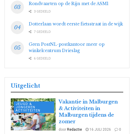
Rondvaarten op de Rijn met de ASM1
3 GEDEELD
Dotterlaan wordt eerste fietsstraat in de wijk
7 GEDEELD
Geen PostNL-postkantoor meer op
winkelcentrum Drieslag
6 GEDEELD
Uitgelicht
Vakantie in Malburgen
JEUGD &
JONGEREN
& Activiteiten in
ACTIVITEITEN
Malburgen tijdens de
zomer
door
Redactie
16 JULI 2026
0