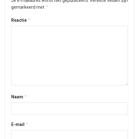
Je e-mailadres wordt niet gepubliceerd.
Vereiste velden zijn
*
gemarkeerd met
*
Reactie
*
Naam
*
E-mail