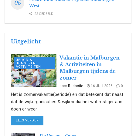
West
22 GEDEELD
Uitgelicht
Vakantie in Malburgen
JEUGD &
JONGEREN
& Activiteiten in
ACTIVITEITEN
Malburgen tijdens de
zomer
door
Redactie
16 JULI 2026
0
Het is zomervakantie(periode) en dat betekent dat naast
dat de wijkorganisaties & wijkmedia het wat rustiger aan
doen er weer...
DETAILS
LEES VERDER