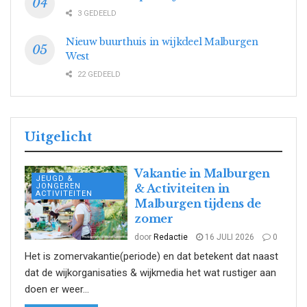
3 GEDEELD
Nieuw buurthuis in wijkdeel Malburgen
West
22 GEDEELD
Uitgelicht
Vakantie in Malburgen
JEUGD &
JONGEREN
& Activiteiten in
ACTIVITEITEN
Malburgen tijdens de
zomer
door
Redactie
16 JULI 2026
0
Het is zomervakantie(periode) en dat betekent dat naast
dat de wijkorganisaties & wijkmedia het wat rustiger aan
doen er weer...