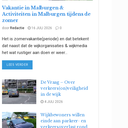
Vakantie in Malburgen &
Activiteiten in Malburgen tijdens de
zomer
door
Redactie
16 JULI 2026
0
Het is zomervakantie(periode) en dat betekent
dat naast dat de wijkorganisaties & wijkmedia
het wat rustiger aan doen er weer...
DETAILS
LEES VERDER
De Vraag – Over
verkeers(on)veiligheid
in de wijk
4 JULI 2026
Wijkbewoners willen
einde aan parkeer- en
verkeersoverlast rond