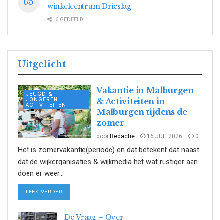
winkelcentrum Drieslag
6 GEDEELD
Uitgelicht
Vakantie in Malburgen
JEUGD &
JONGEREN
& Activiteiten in
ACTIVITEITEN
Malburgen tijdens de
zomer
door
Redactie
16 JULI 2026
0
Het is zomervakantie(periode) en dat betekent dat naast
dat de wijkorganisaties & wijkmedia het wat rustiger aan
doen er weer...
DETAILS
LEES VERDER
De Vraag – Over