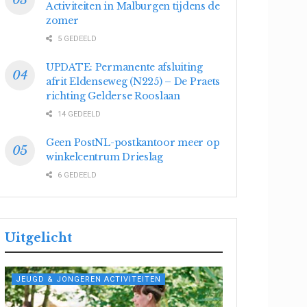
Activiteiten in Malburgen tijdens de
zomer
5 GEDEELD
UPDATE: Permanente afsluiting
afrit Eldenseweg (N225) – De Praets
richting Gelderse Rooslaan
14 GEDEELD
Geen PostNL-postkantoor meer op
winkelcentrum Drieslag
6 GEDEELD
Uitgelicht
JEUGD & JONGEREN ACTIVITEITEN