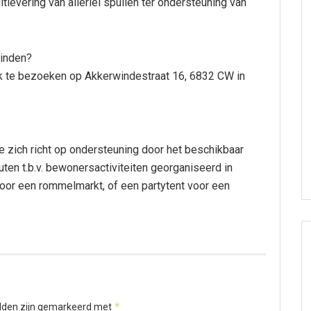
tlevering van allerlei spullen ter ondersteuning van
vinden?
ak te bezoeken op Akkerwindestraat 16, 6832 CW in
die zich richt op ondersteuning door het beschikbaar
buten t.b.v. bewonersactiviteiten georganiseerd in
oor een rommelmarkt, of een partytent voor een
*
elden zijn gemarkeerd met