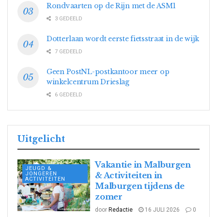
Rondvaarten op de Rijn met de ASM1
3 GEDEELD
Dotterlaan wordt eerste fietsstraat in de wijk
7 GEDEELD
Geen PostNL-postkantoor meer op
winkelcentrum Drieslag
6 GEDEELD
Uitgelicht
Vakantie in Malburgen
JEUGD &
JONGEREN
& Activiteiten in
ACTIVITEITEN
Malburgen tijdens de
zomer
door
Redactie
16 JULI 2026
0