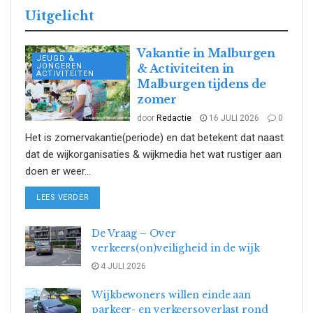
Uitgelicht
Vakantie in Malburgen
JEUGD &
JONGEREN
& Activiteiten in
ACTIVITEITEN
Malburgen tijdens de
zomer
door
Redactie
16 JULI 2026
0
Het is zomervakantie(periode) en dat betekent dat naast
dat de wijkorganisaties & wijkmedia het wat rustiger aan
doen er weer...
DETAILS
LEES VERDER
De Vraag – Over
verkeers(on)veiligheid in de wijk
4 JULI 2026
Wijkbewoners willen einde aan
parkeer- en verkeersoverlast rond