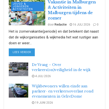
Vakantie in Malburgen
JEUGD &
JONGEREN
& Activiteiten in
ACTIVITEITEN
Malburgen tijdens de
zomer
door
Redactie
16 JULI 2026
0
Het is zomervakantie(periode) en dat betekent dat naast
dat de wijkorganisaties & wijkmedia het wat rustiger aan
doen er weer...
DETAILS
LEES VERDER
De Vraag – Over
verkeers(on)veiligheid in de wijk
4 JULI 2026
Wijkbewoners willen einde aan
parkeer- en verkeersoverlast rond
evenementen in GelreDome
19 JUNI 2026