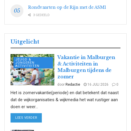
Rondvaarten op de Rijn met de ASM1
3 GEDEELD
Uitgelicht
Vakantie in Malburgen
JEUGD &
JONGEREN
& Activiteiten in
ACTIVITEITEN
Malburgen tijdens de
zomer
door
Redactie
16 JULI 2026
0
Het is zomervakantie(periode) en dat betekent dat naast
dat de wijkorganisaties & wijkmedia het wat rustiger aan
doen er weer...
DETAILS
LEES VERDER