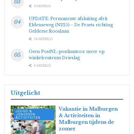
3 GEDEELD
UPDATE: Permanente afsluiting afrit
Eldenseweg (N225) – De Praets richting
Gelderse Rooslaan
14 GEDEELD
Geen PostNL-postkantoor meer op
winkelcentrum Drieslag
6 GEDEELD
Uitgelicht
Vakantie in Malburgen
JEUGD &
JONGEREN
& Activiteiten in
ACTIVITEITEN
Malburgen tijdens de
zomer