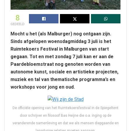
8
GEDEELD
Mocht u het (als Malburger) nog ontgaan zijn.
Sinds afgelopen woensdagmiddag 3 juli is het
Ruimtekoers Festival in Malburgen van start
gegaan. Tot en met zondag 7 juli kan er aan de
Paardebloemstraat nog genoten worden van
autonome kunst, sociale en artistieke projecten,
muziek en tal van thematische programma’s en
workshops voor jong en oud.
De officiële opening van het Ruimtekoersfestival in de Spiegeltent
door schrijver en filosoof Bas Heijne die o.a. inging op de
veranderende samenleving en dat we als mensen diepgaande en
langdurige relaties moeten aangaan.