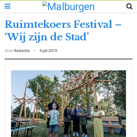
Ruimtekoers Festival –
‘Wij zijn de Stad’
door
Redactie
5 juli 2019