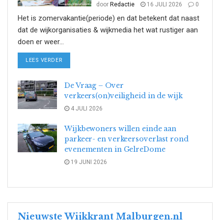
door
Redactie
16 JULI 2026
0
Het is zomervakantie(periode) en dat betekent dat naast
dat de wijkorganisaties & wijkmedia het wat rustiger aan
doen er weer...
DETAILS
LEES VERDER
De Vraag – Over
verkeers(on)veiligheid in de wijk
4 JULI 2026
Wijkbewoners willen einde aan
parkeer- en verkeersoverlast rond
evenementen in GelreDome
19 JUNI 2026
Nieuwste Wijkkrant Malburgen.nl