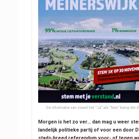
De informatie van zowel het “Ja” als “Nee” kamp die
Morgen is het zo ver… dan mag u weer stem
landelijk politieke partij of voor een do
stads-breed referendum voor- of tegen wo