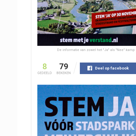
De informatie van zowel het "Ja" als "Nee" ka
8
79
Deel op facebook
GEDEELD
BEKEKEN