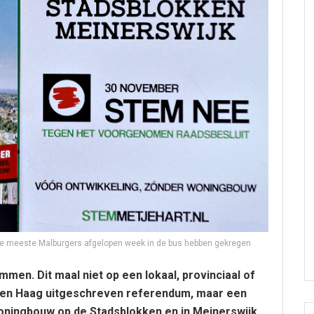
 de meeste Malburgers afgelopen week in de bus hebben gekregen
men. Dit maal niet op een lokaal, provinciaal of
or Den Haag uitgeschreven referendum, maar een
ningbouw op de Stadsblokken en in Meinerswijk.