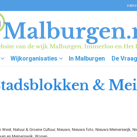
zater
Wijkorganisaties
In Malburgen
De Vraa
adsblokken & Mei
n West
,
Natuur & Groene Cultuur
,
Nieuws
,
Nieuws foto
,
Nieuws Meinerswijk
,
Ni
ken en Meinerswijk
,
Wonen