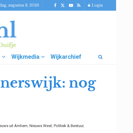
dag, augustus 8, 2026
Login
g
Wijkmedia
Wijkarchief
nerswijk: nog
euws uit Arnhem
,
Nieuws West
,
Politiek & Bestuur
,