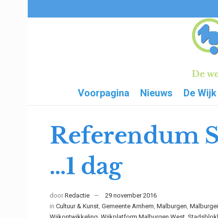
Voorpagina
Nieuws
De Wijk
Referendum St
…1 dag
door
Redactie
29 november 2016
in
Cultuur & Kunst
,
Gemeente Arnhem
,
Malburgen
,
Malburge
Wijkontwikkeling
,
Wijkplatform Malburgen West, Stadsblok