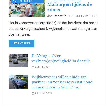
ACTIVITEITEN
Malburgen tijdens de
zomer
door
Redactie
16 JULI 2026
0
Het is zomervakantie(periode) en dat betekent dat naast
dat de wijkorganisaties & wijkmedia het wat rustiger aan
doen er weer...
DETAILS
LEES VERDER
De Vraag – Over
verkeers(on)veiligheid in de wijk
4 JULI 2026
Wijkbewoners willen einde aan
parkeer- en verkeersoverlast rond
evenementen in GelreDome
19 JUNI 2026