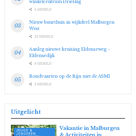
winkelcentrum Drieslag
6 GEDEELD
Nieuw buurthuis in wijkdeel Malburgen
West
22 GEDEELD
Aanleg nieuwe kruising Eldenseweg –
Eldensedijk
6 GEDEELD
Rondvaarten op de Rijn met de ASM1
3 GEDEELD
Uitgelicht
Vakantie in Malburgen
JEUGD &
JONGEREN
& Activiteiten in