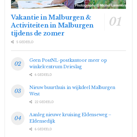
Vakantie in Malburgen &
Activiteiten in Malburgen
tijdens de zomer
5 GEDEELD
Geen PostNL-postkantoor meer op
winkelcentrum Drieslag
6 GEDEELD
Nieuw buurthuis in wijkdeel Malburgen
West
22 GEDEELD
Aanleg nieuwe kruising Eldenseweg –
Eldensedijk
6 GEDEELD