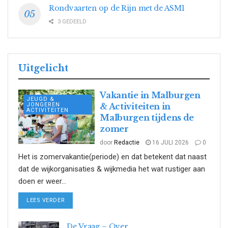
Rondvaarten op de Rijn met de ASM1
3 GEDEELD
Uitgelicht
Vakantie in Malburgen
JEUGD &
JONGEREN
& Activiteiten in
ACTIVITEITEN
Malburgen tijdens de
zomer
door
Redactie
16 JULI 2026
0
Het is zomervakantie(periode) en dat betekent dat naast
dat de wijkorganisaties & wijkmedia het wat rustiger aan
doen er weer...
DETAILS
LEES VERDER
De Vraag – Over