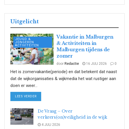
Uitgelicht
Vakantie in Malburgen
JEUGD &
JONGEREN
& Activiteiten in
ACTIVITEITEN
Malburgen tijdens de
zomer
door
Redactie
16 JULI 2026
0
Het is zomervakantie(periode) en dat betekent dat naast
dat de wijkorganisaties & wijkmedia het wat rustiger aan
doen er weer...
DETAILS
LEES VERDER
De Vraag – Over
verkeers(on)veiligheid in de wijk
4 JULI 2026