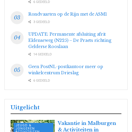
6 GEDEELD
Rondvaarten op de Rijn met de ASM1
3 GEDEELD
UPDATE: Permanente afsluiting afrit
Eldenseweg (N225) – De Praets richting
Gelderse Rooslaan
14 GEDEELD
Geen PostNL-postkantoor meer op
winkelcentrum Drieslag
6 GEDEELD
Uitgelicht
Vakantie in Malburgen
JEUGD &
JONGEREN
& Activiteiten in
ACTIVITEITEN