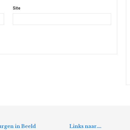
Site
rgen in Beeld
Links naar….