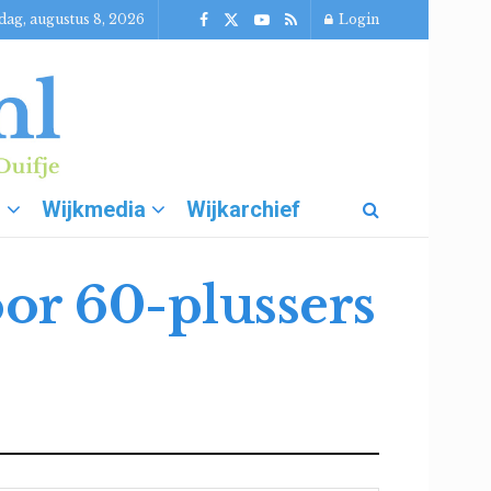
dag, augustus 8, 2026
Login
g
Wijkmedia
Wijkarchief
or 60-plussers