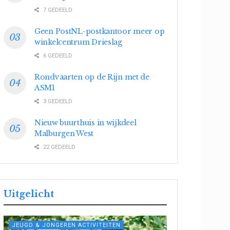
7 GEDEELD
Geen PostNL-postkantoor meer op
winkelcentrum Drieslag
6 GEDEELD
Rondvaarten op de Rijn met de
ASM1
3 GEDEELD
Nieuw buurthuis in wijkdeel
Malburgen West
22 GEDEELD
Uitgelicht
JEUGD & JONGEREN ACTIVITEITEN