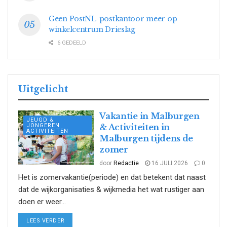
Geen PostNL-postkantoor meer op
winkelcentrum Drieslag
6 GEDEELD
Uitgelicht
Vakantie in Malburgen
JEUGD &
JONGEREN
& Activiteiten in
ACTIVITEITEN
Malburgen tijdens de
zomer
door
Redactie
16 JULI 2026
0
Het is zomervakantie(periode) en dat betekent dat naast
dat de wijkorganisaties & wijkmedia het wat rustiger aan
doen er weer...
DETAILS
LEES VERDER