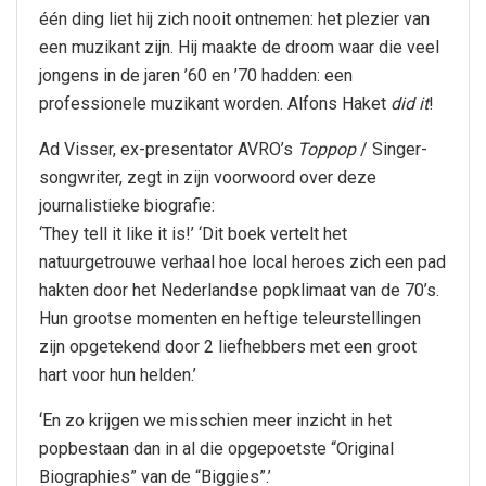
één ding liet hij zich nooit ontnemen: het plezier van
een muzikant zijn. Hij maakte de droom waar die veel
jongens in de jaren ’60 en ’70 hadden: een
professionele muzikant worden. Alfons Haket
did it
!
Ad Visser, ex-presentator AVRO’s
Toppop
/ Singer-
songwriter, zegt in zijn voorwoord over deze
journalistieke biografie:
‘They tell it like it is!’ ‘Dit boek vertelt het
natuurgetrouwe verhaal hoe local heroes zich een pad
hakten door het Nederlandse popklimaat van de 70’s.
Hun grootse momenten en heftige teleurstellingen
zijn opgetekend door 2 liefhebbers met een groot
hart voor hun helden.’
‘En zo krijgen we misschien meer inzicht in het
popbestaan dan in al die opgepoetste “Original
Biographies” van de “Biggies”.’