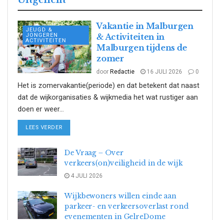
Vakantie in Malburgen
JEUGD &
JONGEREN
& Activiteiten in
ACTIVITEITEN
Malburgen tijdens de
zomer
door
Redactie
16 JULI 2026
0
Het is zomervakantie(periode) en dat betekent dat naast
dat de wijkorganisaties & wijkmedia het wat rustiger aan
doen er weer...
DETAILS
LEES VERDER
De Vraag – Over
verkeers(on)veiligheid in de wijk
4 JULI 2026
Wijkbewoners willen einde aan
parkeer- en verkeersoverlast rond
evenementen in GelreDome