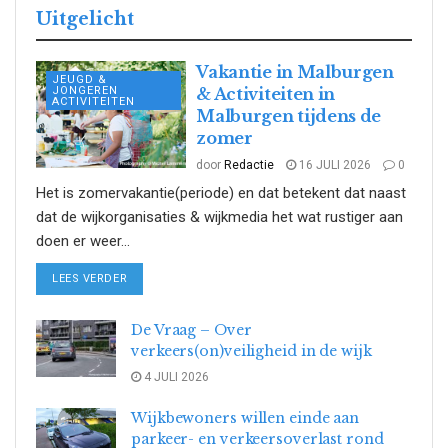
Uitgelicht
Vakantie in Malburgen
JEUGD &
JONGEREN
& Activiteiten in
ACTIVITEITEN
Malburgen tijdens de
zomer
door
Redactie
16 JULI 2026
0
Het is zomervakantie(periode) en dat betekent dat naast
dat de wijkorganisaties & wijkmedia het wat rustiger aan
doen er weer...
DETAILS
LEES VERDER
De Vraag – Over
verkeers(on)veiligheid in de wijk
4 JULI 2026
Wijkbewoners willen einde aan
parkeer- en verkeersoverlast rond