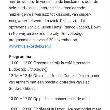
haar bewoners. In verschillende huiskamers door de
hele stad kun je luisteren naar uiteenlopende
muziekgenres; van jazz tot klassiek, van singer-
songwriter tot wereldmuziek. Dit jaar zijn dat
optredens van o.a. Julian Hertz, Remco Jacobs, Down
in Norway en Sax and the city. Het volledige
programma staat vanaf 20 november op
www.muziekbijdeburen.nl
Programma
11:00 – 12:00 Ernhems ontbijt in café brasserie
Dudok (op uitnodiging)
12:15 – 12:45 Officiële aftrap in Dudok, dé huiskamer
van Arnhem met een prachtig optreden van Het
Gelders Orkest
13:00 – 17:00 Op pad naar concerten in de stad
18:00 – 23:00 Eindfeest in Luxor Live met onder meer