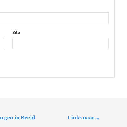
Site
rgen in Beeld
Links naar….