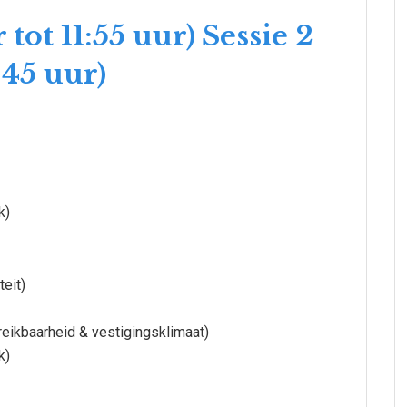
r tot 11:55 uur) Sessie 2
:45 uur)
k)
teit)
bereikbaarheid & vestigingsklimaat)
k)