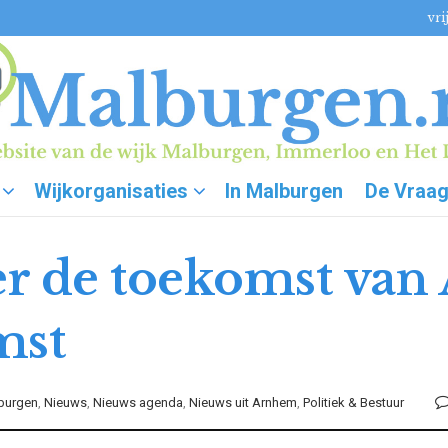
vri
Wijkorganisaties
In Malburgen
De Vraa
r de toekomst van
mst
burgen
,
Nieuws
,
Nieuws agenda
,
Nieuws uit Arnhem
,
Politiek & Bestuur