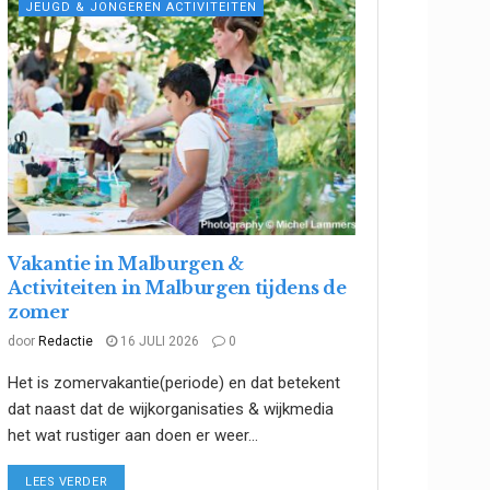
JEUGD & JONGEREN ACTIVITEITEN
Vakantie in Malburgen &
Activiteiten in Malburgen tijdens de
zomer
door
Redactie
16 JULI 2026
0
Het is zomervakantie(periode) en dat betekent
dat naast dat de wijkorganisaties & wijkmedia
het wat rustiger aan doen er weer...
DETAILS
LEES VERDER