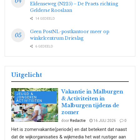
Eldenseweg (N225) – De Praets richting
Gelderse Rooslaan
14 GEDEELD
Geen PostNL-postkantoor meer op
winkelcentrum Drieslag
6 GEDEELD
Uitgelicht
Vakantie in Malburgen
JEUGD &
JONGEREN
& Activiteiten in
ACTIVITEITEN
Malburgen tijdens de
zomer
door
Redactie
16 JULI 2026
0
Het is zomervakantie(periode) en dat betekent dat naast
dat de wijkorganisaties & wijkmedia het wat rustiger aan