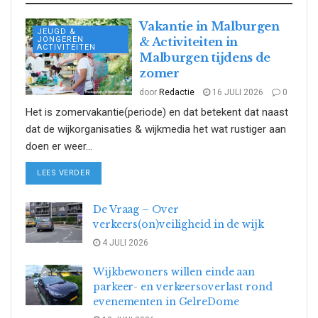
Vakantie in Malburgen
JEUGD &
JONGEREN
& Activiteiten in
ACTIVITEITEN
Malburgen tijdens de
zomer
door
Redactie
16 JULI 2026
0
Het is zomervakantie(periode) en dat betekent dat naast
dat de wijkorganisaties & wijkmedia het wat rustiger aan
doen er weer...
DETAILS
LEES VERDER
De Vraag – Over
verkeers(on)veiligheid in de wijk
4 JULI 2026
Wijkbewoners willen einde aan
parkeer- en verkeersoverlast rond
evenementen in GelreDome