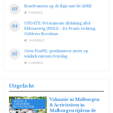
Rondvaarten op de Rijn met de ASM1
3 GEDEELD
UPDATE: Permanente afsluiting afrit
Eldenseweg (N225) – De Praets richting
Gelderse Rooslaan
14 GEDEELD
Geen PostNL-postkantoor meer op
winkelcentrum Drieslag
6 GEDEELD
Uitgelicht
Vakantie in Malburgen
JEUGD &
JONGEREN
& Activiteiten in
ACTIVITEITEN
Malburgen tijdens de