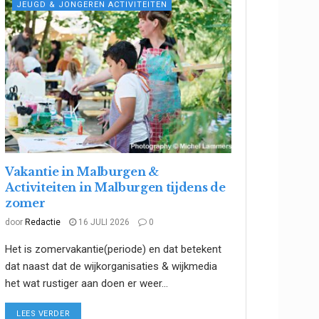
JEUGD & JONGEREN ACTIVITEITEN
Vakantie in Malburgen &
Activiteiten in Malburgen tijdens de
zomer
door
Redactie
16 JULI 2026
0
Het is zomervakantie(periode) en dat betekent
dat naast dat de wijkorganisaties & wijkmedia
het wat rustiger aan doen er weer...
DETAILS
LEES VERDER