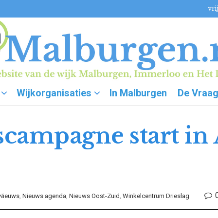
vri
Wijkorganisaties
In Malburgen
De Vraa
ascampagne start in
Nieuws
,
Nieuws agenda
,
Nieuws Oost-Zuid
,
Winkelcentrum Drieslag