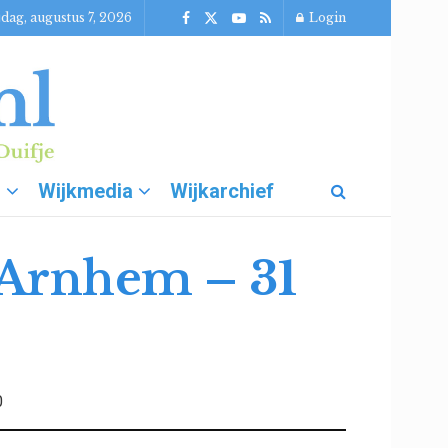
jdag, augustus 7, 2026
Login
g
Wijkmedia
Wijkarchief
 Arnhem – 31
0