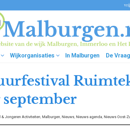
vri
Wijkorganisaties
In Malburgen
De Vraa
uurfestival Ruimtek
r september
 & Jongeren Activiteiten
,
Malburgen
,
Nieuws
,
Nieuws agenda
,
Nieuws Oost-Z