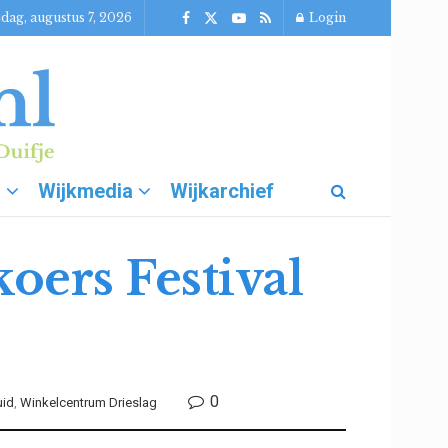
jdag, augustus 7, 2026
Login
g
Wijkmedia
Wijkarchief
oers Festival
0
uid
,
Winkelcentrum Drieslag