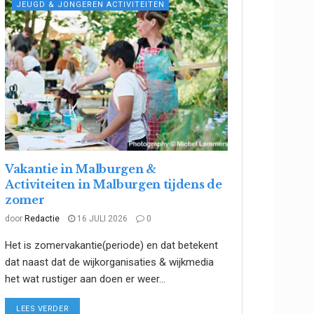
JEUGD & JONGEREN ACTIVITEITEN
Vakantie in Malburgen &
Activiteiten in Malburgen tijdens de
zomer
door
Redactie
16 JULI 2026
0
Het is zomervakantie(periode) en dat betekent
dat naast dat de wijkorganisaties & wijkmedia
het wat rustiger aan doen er weer...
DETAILS
LEES VERDER