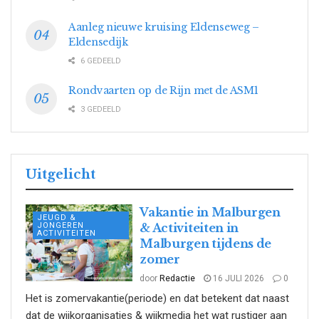
Aanleg nieuwe kruising Eldenseweg –
Eldensedijk
6 GEDEELD
Rondvaarten op de Rijn met de ASM1
3 GEDEELD
Uitgelicht
Vakantie in Malburgen
JEUGD &
JONGEREN
& Activiteiten in
ACTIVITEITEN
Malburgen tijdens de
zomer
door
Redactie
16 JULI 2026
0
Het is zomervakantie(periode) en dat betekent dat naast
dat de wijkorganisaties & wijkmedia het wat rustiger aan