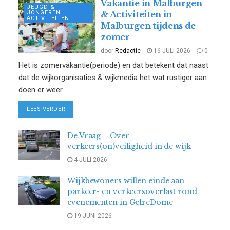
Vakantie in Malburgen
JEUGD &
JONGEREN
& Activiteiten in
ACTIVITEITEN
Malburgen tijdens de
zomer
door
Redactie
16 JULI 2026
0
Het is zomervakantie(periode) en dat betekent dat naast
dat de wijkorganisaties & wijkmedia het wat rustiger aan
doen er weer...
DETAILS
LEES VERDER
De Vraag – Over
verkeers(on)veiligheid in de wijk
4 JULI 2026
Wijkbewoners willen einde aan
parkeer- en verkeersoverlast rond
evenementen in GelreDome
19 JUNI 2026