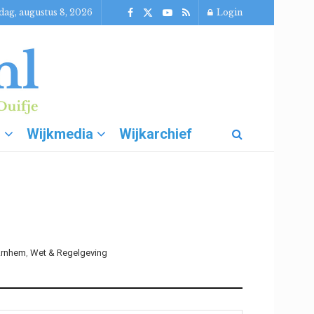
dag, augustus 8, 2026
Login
g
Wijkmedia
Wijkarchief
Arnhem
,
Wet & Regelgeving