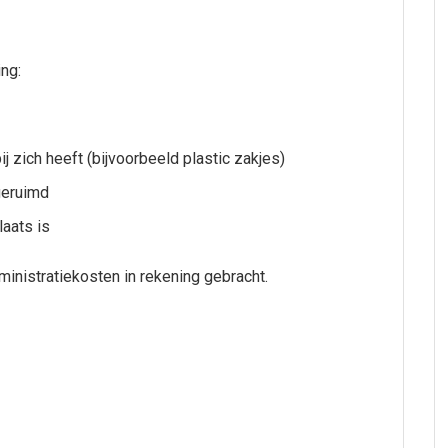
ng:
j zich heeft (bijvoorbeeld plastic zakjes)
geruimd
laats is
inistratiekosten in rekening gebracht.