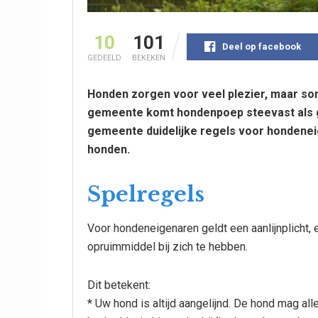
10
101
Deel op facebook
GEDEELD
BEKEKEN
Honden zorgen voor veel plezier, maar so
gemeente komt hondenpoep steevast als g
gemeente duidelijke regels voor hondenei
honden.
Spelregels
Voor hondeneigenaren geldt een aanlijnplicht, 
opruimmiddel bij zich te hebben.
Dit betekent:
* Uw hond is altijd aangelijnd. De hond mag all