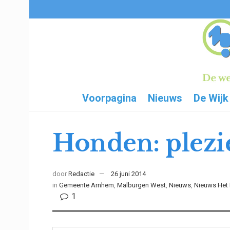
Voorpagina
Nieuws
De Wijk
Honden: plezie
door
Redactie
26 juni 2014
in
Gemeente Arnhem
,
Malburgen West
,
Nieuws
,
Nieuws Het 
1