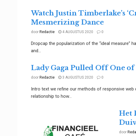
Watch Justin Timberlake’s ‘C
Mesmerizing Dance
door
Redactie
4 AUGUSTUS 2020
0
Dropcap the popularization of the “ideal measure” ha
and...
Lady Gaga Pulled Off One of
door
Redactie
3 AUGUSTUS 2020
0
Intro text we refine our methods of responsive web 
relationship to how...
Het 
Duiv
door
Reda