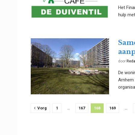
Het Fina
hulp met 
Same
aanp
door
Reda
De wonin
Arnhem 
organisat
Vorg
1
…
167
168
169
…