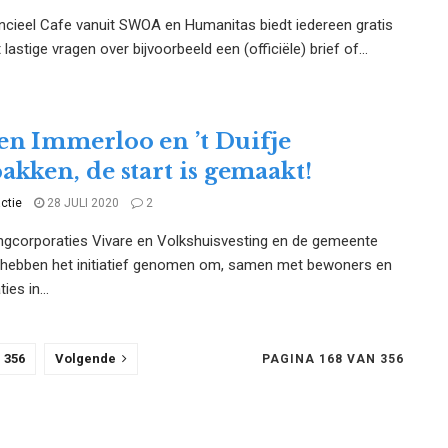
ncieel Cafe vanuit SWOA en Humanitas biedt iedereen gratis
lastige vragen over bijvoorbeeld een (officiële) brief of...
n Immerloo en ’t Duifje
akken, de start is gemaakt!
ctie
28 JULI 2020
2
gcorporaties Vivare en Volkshuisvesting en de gemeente
hebben het initiatief genomen om, samen met bewoners en
ies in...
356
Volgende
PAGINA 168 VAN 356