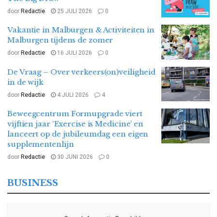
door
Redactie
25 JULI 2026
0
Vakantie in Malburgen & Activiteiten in
Malburgen tijdens de zomer
door
Redactie
16 JULI 2026
0
De Vraag – Over verkeers(on)veiligheid
in de wijk
door
Redactie
4 JULI 2026
4
Beweegcentrum Formupgrade viert
vijftien jaar ‘Exercise is Medicine’ en
lanceert op de jubileumdag een eigen
supplementenlijn
door
Redactie
30 JUNI 2026
0
BUSINESS