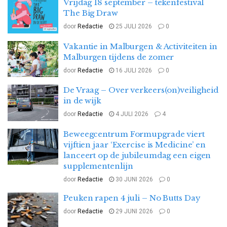
Vrijdag 18 september – tekenfestival
The Big Draw
door
Redactie
25 JULI 2026
0
Vakantie in Malburgen & Activiteiten in
Malburgen tijdens de zomer
door
Redactie
16 JULI 2026
0
De Vraag – Over verkeers(on)veiligheid
in de wijk
door
Redactie
4 JULI 2026
4
Beweegcentrum Formupgrade viert
vijftien jaar ‘Exercise is Medicine’ en
lanceert op de jubileumdag een eigen
supplementenlijn
door
Redactie
30 JUNI 2026
0
Peuken rapen 4 juli – No Butts Day
door
Redactie
29 JUNI 2026
0