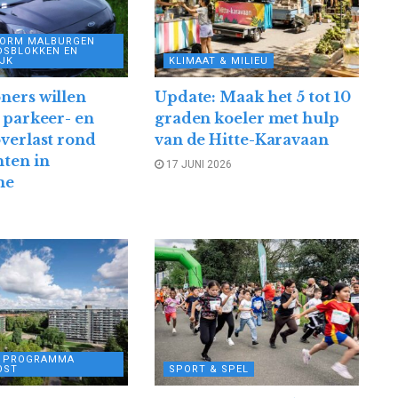
FORM MALBURGEN
DSBLOKKEN EN
JK
KLIMAAT & MILIEU
ners willen
Update: Maak het 5 tot 10
 parkeer- en
graden koeler met hulp
verlast rond
van de Hitte-Karavaan
ten in
17 JUNI 2026
me
6
L PROGRAMMA
OST
SPORT & SPEL