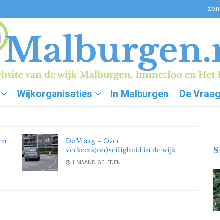
zon
Wijkorganisaties
In Malburgen
De Vraa
Beweegcentrum Formupgrade viert
 Stay Calm On Russia, One
vijftien jaar ‘Exercise is Medicine’ en
S
lanceert op de jubileumdag een
eigen supplementenlijn
1 MAAND GELEDEN