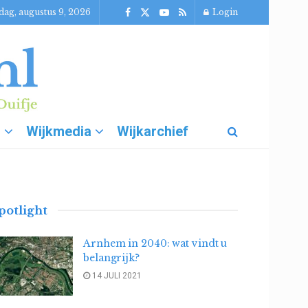
dag, augustus 9, 2026
Login
g
Wijkmedia
Wijkarchief
Vr
Peuken rapen 4 juli – No Butts Day
potlight
T
1 MAAND GELEDEN
Arnhem in 2040: wat vindt u
belangrijk?
14 JULI 2021