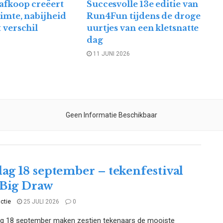
afkoop creëert
Succesvolle 13e editie van
uimte, nabijheid
Run4Fun tijdens de droge
 verschil
uurtjes van een kletsnatte
dag
6
11 JUNI 2026
Geen Informatie Beschikbaar
dag 18 september – tekenfestival
Big Draw
ctie
25 JULI 2026
0
dag 18 september maken zestien tekenaars de mooiste