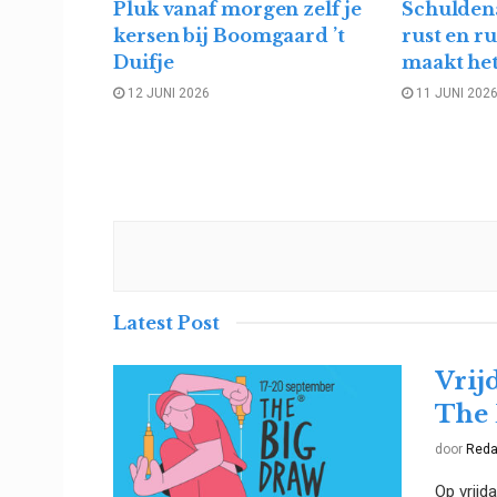
Pluk vanaf morgen zelf je
Schulden
kersen bij Boomgaard ’t
rust en r
Duifje
maakt het
12 JUNI 2026
11 JUNI 202
Latest Post
Vrij
The 
door
Reda
Op vrij