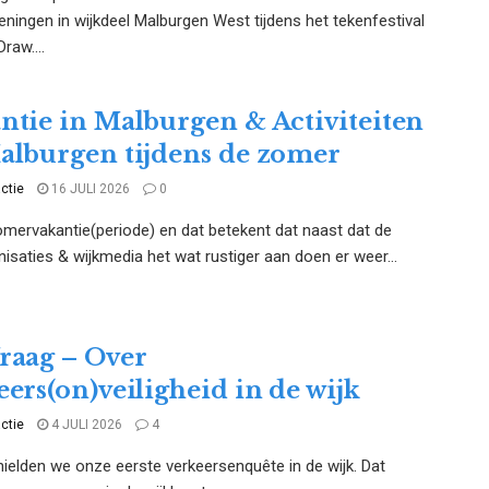
ningen in wijkdeel Malburgen West tijdens het tekenfestival
raw....
ntie in Malburgen & Activiteiten
alburgen tijdens de zomer
ctie
16 JULI 2026
0
omervakantie(periode) en dat betekent dat naast dat de
nisaties & wijkmedia het wat rustiger aan doen er weer...
raag – Over
eers(on)veiligheid in de wijk
ctie
4 JULI 2026
4
hielden we onze eerste verkeersenquête in de wijk. Dat