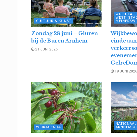
WIJKPLAT
WEST, STA
CULTUUR & KUNST
MEINERSWI
Zondag 28 juni – Gluren
Wijkbewo
bij de Buren Arnhem
einde aan
verkeerso
21 JUNI 2026
evenemen
GelreDo
19 JUNI 202
NATIONAA
WIJKAGENDA
ARNHEM O