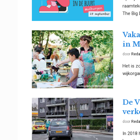
raamteke
The Big D
Vaka
in M
door
Reda
Het is z
wijkorga
De V
verk
door
Reda
In 2018 