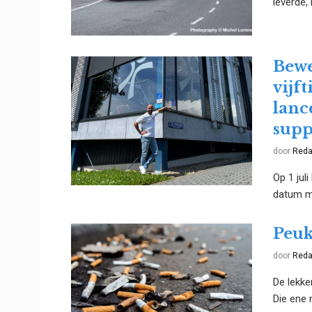
leverde,
Bewe
vijft
lanc
supp
door
Reda
Op 1 jul
datum me
Peuk
door
Reda
De lekker
Die ene n