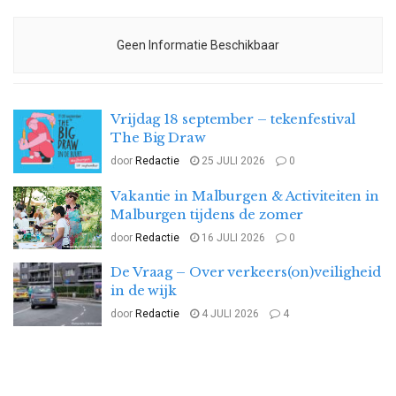
Geen Informatie Beschikbaar
Vrijdag 18 september – tekenfestival
The Big Draw
door
Redactie
25 JULI 2026
0
Vakantie in Malburgen & Activiteiten in
Malburgen tijdens de zomer
door
Redactie
16 JULI 2026
0
De Vraag – Over verkeers(on)veiligheid
in de wijk
door
Redactie
4 JULI 2026
4