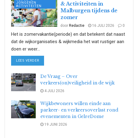
JONGEREN
& Activiteiten in
ACTIVITEITEN
Malburgen tijdens de
zomer
door
Redactie
16 JULI 2026
0
Het is zomervakantie(periode) en dat betekent dat naast
dat de wijkorganisaties & wijkmedia het wat rustiger aan
doen er weer...
DETAILS
LEES VERDER
De Vraag – Over
verkeers(on)veiligheid in de wijk
4 JULI 2026
Wijkbewoners willen einde aan
parkeer- en verkeersoverlast rond
evenementen in GelreDome
19 JUNI 2026