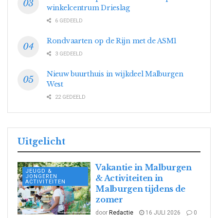
winkelcentrum Drieslag
6 GEDEELD
Rondvaarten op de Rijn met de ASM1
3 GEDEELD
Nieuw buurthuis in wijkdeel Malburgen
West
22 GEDEELD
Uitgelicht
Vakantie in Malburgen
JEUGD &
JONGEREN
& Activiteiten in
ACTIVITEITEN
Malburgen tijdens de
zomer
door
Redactie
16 JULI 2026
0