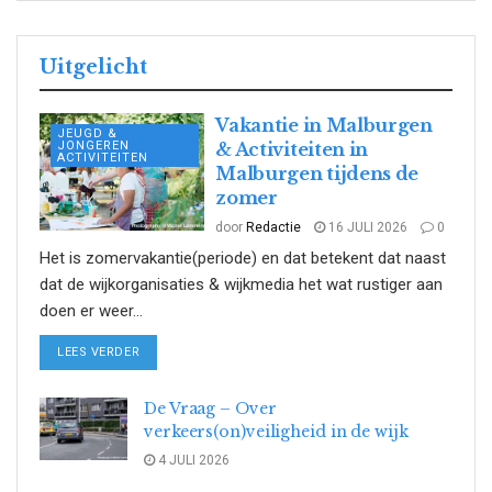
Uitgelicht
Vakantie in Malburgen
JEUGD &
JONGEREN
& Activiteiten in
ACTIVITEITEN
Malburgen tijdens de
zomer
door
Redactie
16 JULI 2026
0
Het is zomervakantie(periode) en dat betekent dat naast
dat de wijkorganisaties & wijkmedia het wat rustiger aan
doen er weer...
DETAILS
LEES VERDER
De Vraag – Over
verkeers(on)veiligheid in de wijk
4 JULI 2026