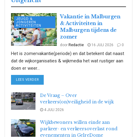
Uitgelicht
Vakantie in Malburgen
JEUGD &
JONGEREN
& Activiteiten in
ACTIVITEITEN
Malburgen tijdens de
zomer
door
Redactie
16 JULI 2026
0
Het is zomervakantie(periode) en dat betekent dat naast
dat de wijkorganisaties & wijkmedia het wat rustiger aan
doen er weer...
DETAILS
LEES VERDER
De Vraag – Over
verkeers(on)veiligheid in de wijk
4 JULI 2026
Wijkbewoners willen einde aan
parkeer- en verkeersoverlast rond
evenementen in GelreDome