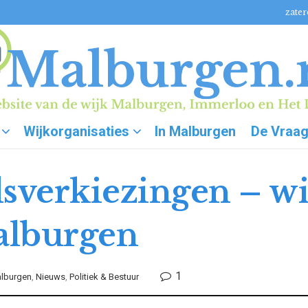
zater
Wijkorganisaties
In Malburgen
De Vraa
verkiezingen – wi
alburgen
1
lburgen
,
Nieuws
,
Politiek & Bestuur