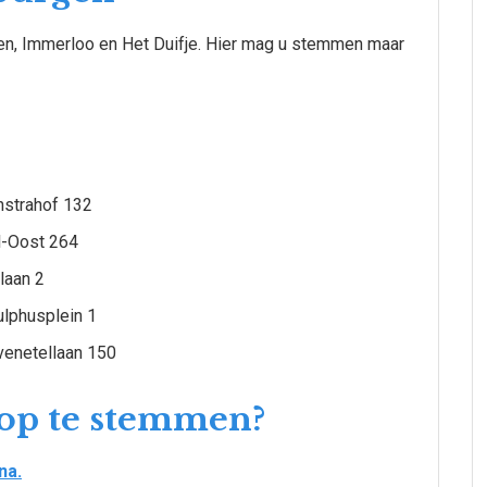
gen, Immerloo en Het Duifje. Hier mag u stemmen maar
nstrahof 132
l-Oost 264
laan 2
lphusplein 1
venetellaan 150
 op te stemmen?
na.