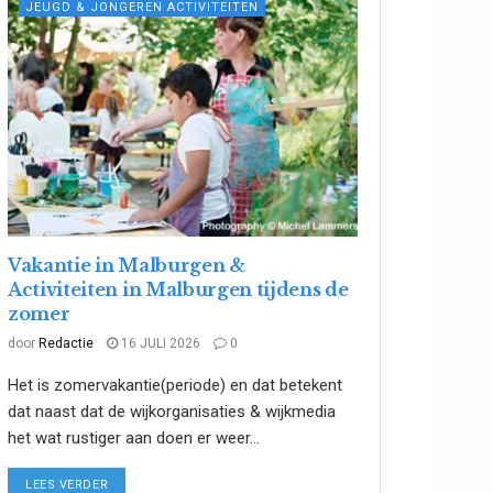
JEUGD & JONGEREN ACTIVITEITEN
Vakantie in Malburgen &
Activiteiten in Malburgen tijdens de
zomer
door
Redactie
16 JULI 2026
0
Het is zomervakantie(periode) en dat betekent
dat naast dat de wijkorganisaties & wijkmedia
het wat rustiger aan doen er weer...
DETAILS
LEES VERDER