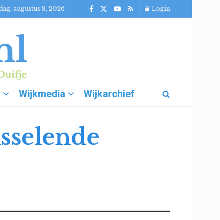
dag, augustus 8, 2026
Login
g
Wijkmedia
Wijkarchief
sselende