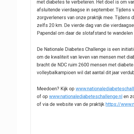
met diabetes te verbeteren. Het doel is om vana
afsluitende vierdaagse in september. Tijdens 
zorgverleners van onze praktijk mee. Tijdens 
zelfs 20 km. De vierde dag van die vierdaag
Papendal om daar de slotafstand te wandelen 
De Nationale Diabetes Challenge is een initiat
om de kwaliteit van leven van mensen met dia
bracht de NDC ruim 2600 mensen met diabetes
volleybalkampioen wil dat aantal dit jaar verdu
Meedoen? Kijk op
www.nationalediabeteschall
of op
www.nationalediabeteschallenge.nl
en z
of via de website van de praktijk
https://www.m