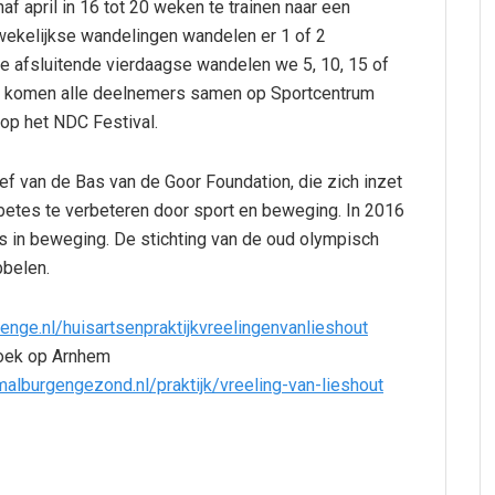
f april in 16 tot 20 weken te trainen naar een
wekelijkse wandelingen wandelen er 1 of 2
de afsluitende vierdaagse wandelen we 5, 10, 15 of
se komen alle deelnemers samen op Sportcentrum
op het NDC Festival.
ief van de Bas van de Goor Foundation, die zich inzet
betes te verbeteren door sport en beweging. In 2016
 in beweging. De stichting van de oud olympisch
bbelen.
enge.nl/huisartsenpraktijkvreelingenvanlieshout
oek op Arnhem
alburgengezond.nl/praktijk/vreeling-van-lieshout