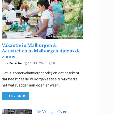
Vakantie in Malburgen &
Activiteiten in Malburgen tijdens de
zomer
door
Redactie
16 JULI 2026
0
Het is zomervakantie(periode) en dat betekent
dat naast dat de wijkorganisaties & wijkmedia
het wat rustiger aan doen er weer...
DETAILS
LEES VERDER
De Vraag – Over