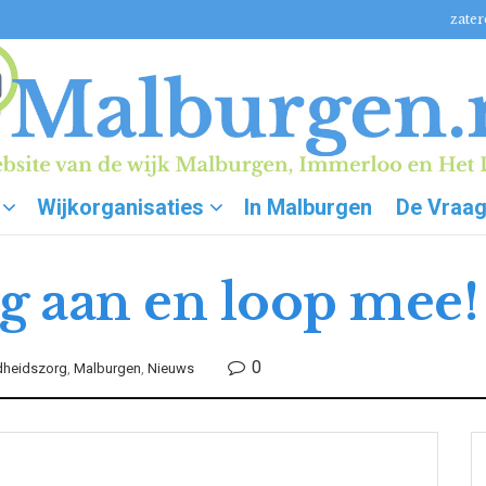
zater
Wijkorganisaties
In Malburgen
De Vraa
g aan en loop mee!
0
dheidszorg
,
Malburgen
,
Nieuws