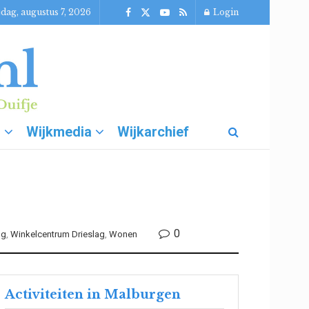
jdag, augustus 7, 2026
Login
g
Wijkmedia
Wijkarchief
0
ng
,
Winkelcentrum Drieslag
,
Wonen
Activiteiten in Malburgen