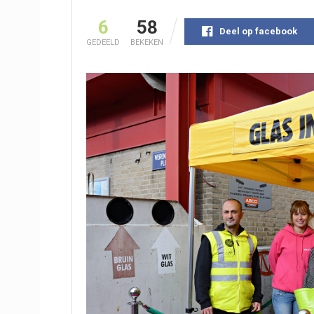
6
58
Deel op facebook
GEDEELD
BEKEKEN