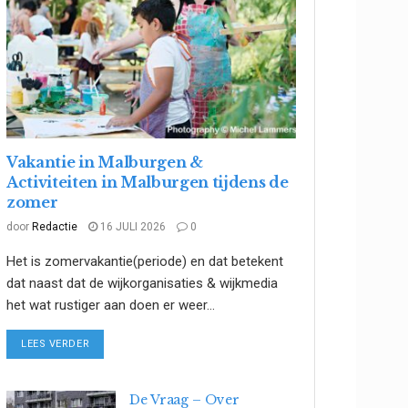
Vakantie in Malburgen &
Activiteiten in Malburgen tijdens de
zomer
door
Redactie
16 JULI 2026
0
Het is zomervakantie(periode) en dat betekent
dat naast dat de wijkorganisaties & wijkmedia
het wat rustiger aan doen er weer...
DETAILS
LEES VERDER
De Vraag – Over