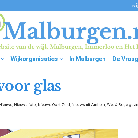
vri
Wijkorganisaties
In Malburgen
De Vraa
voor glas
Nieuws
,
Nieuws foto
,
Nieuws Oost-Zuid
,
Nieuws uit Arnhem
,
Wet & Regelgevi