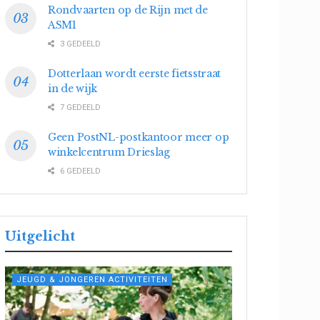
Rondvaarten op de Rijn met de
ASM1
3 GEDEELD
Dotterlaan wordt eerste fietsstraat
in de wijk
7 GEDEELD
Geen PostNL-postkantoor meer op
winkelcentrum Drieslag
6 GEDEELD
Uitgelicht
JEUGD & JONGEREN ACTIVITEITEN