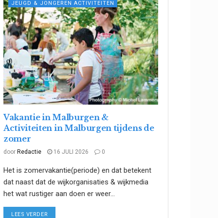
JEUGD & JONGEREN ACTIVITEITEN
Vakantie in Malburgen &
Activiteiten in Malburgen tijdens de
zomer
door
Redactie
16 JULI 2026
0
Het is zomervakantie(periode) en dat betekent
dat naast dat de wijkorganisaties & wijkmedia
het wat rustiger aan doen er weer...
DETAILS
LEES VERDER