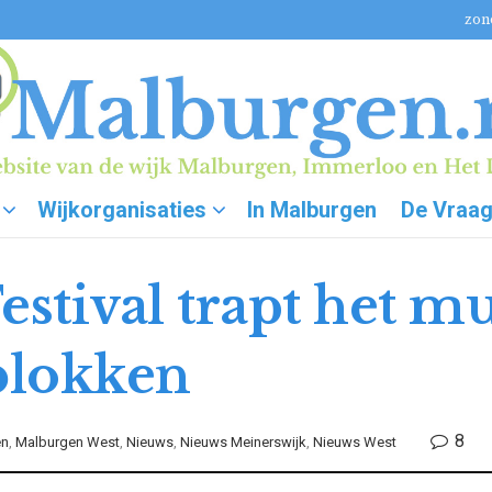
zon
Wijkorganisaties
In Malburgen
De Vraa
estival trapt het m
sblokken
8
en
,
Malburgen West
,
Nieuws
,
Nieuws Meinerswijk
,
Nieuws West