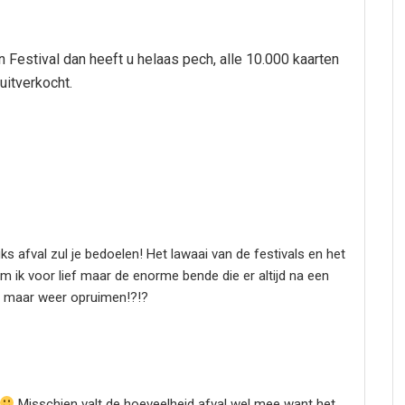
 Festival dan heeft u helaas pech, alle 10.000 kaarten
uitverkocht.
s afval zul je bedoelen! Het lawaai van de festivals en het
m ik voor lief maar de enorme bende die er altijd na een
ers maar weer opruimen!?!?
Misschien valt de hoeveelheid afval wel mee want het