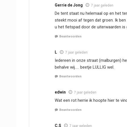
Gerrie de Jong
7 jaar geleden
De tent staat nu helemaal op en het te
steekt mooi af tegen dat groen. Ik ben 
u het fietspad door de uiterwaarden is
Beantwoorden
L
7 jaar geleden
Iedereen in onze straat (malburgen) h
behalve wij….. beetje LULLIG wel.
Beantwoorden
edwin
7 jaar geleden
Wat een rot herrie ik hoopte hier te vin
Beantwoorden
C.S
7 jaar geleden