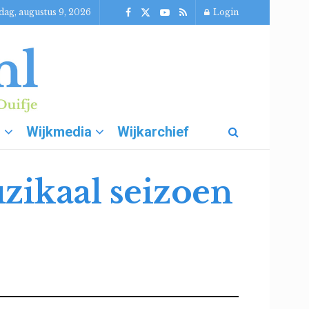
dag, augustus 9, 2026
Login
g
Wijkmedia
Wijkarchief
uzikaal seizoen