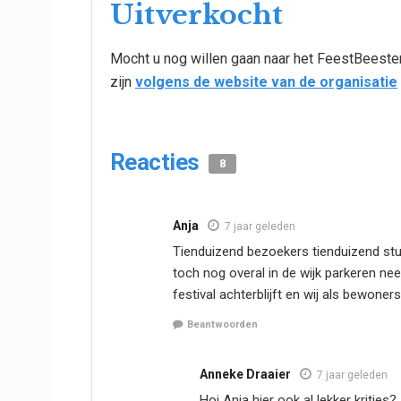
Uitverkocht
Mocht u nog willen gaan naar het FeestBeesten
zijn
volgens de website van de organisatie
Reacties
8
Anja
7 jaar geleden
Tienduizend bezoekers tienduizend stuk
toch nog overal in de wijk parkeren nee
festival achterblijft en wij als bewon
Beantwoorden
Anneke Draaier
7 jaar geleden
Hoi Anja hier ook al lekker krities?