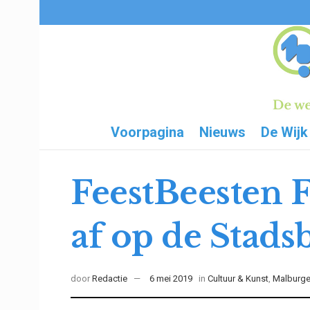
Voorpagina
Nieuws
De Wijk
FeestBeesten F
af op de Stad
door
Redactie
6 mei 2019
in
Cultuur & Kunst
,
Malburg