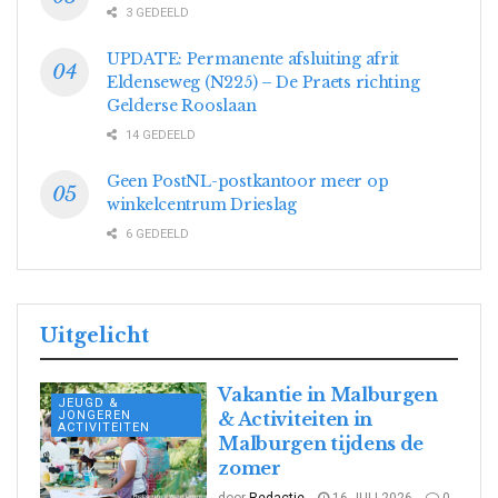
3 GEDEELD
UPDATE: Permanente afsluiting afrit
Eldenseweg (N225) – De Praets richting
Gelderse Rooslaan
14 GEDEELD
Geen PostNL-postkantoor meer op
winkelcentrum Drieslag
6 GEDEELD
Uitgelicht
Vakantie in Malburgen
JEUGD &
JONGEREN
& Activiteiten in
ACTIVITEITEN
Malburgen tijdens de
zomer
door
Redactie
16 JULI 2026
0