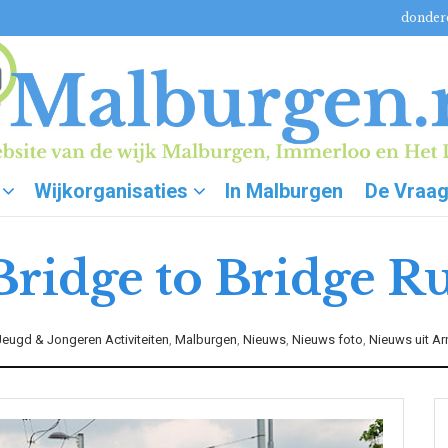
donderd
Wijkorganisaties
In Malburgen
De Vraa
Bridge to Bridge R
Jeugd & Jongeren Activiteiten
,
Malburgen
,
Nieuws
,
Nieuws foto
,
Nieuws uit A