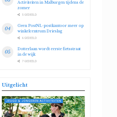
Activiteiten in Malburgen tijdens de
zomer
5 GEDEELD
Geen PostNL-postkantoor meer op
winkelcentrum Drieslag
6 GEDEELD
Dotterlaan wordt eerste fietsstraat
in de wijk
7 GEDEELD
Uitgelicht
JEUGD & JONGEREN ACTIVITEITEN