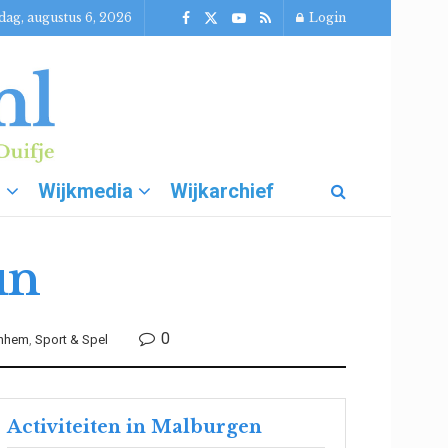
ag, augustus 6, 2026
Login
g
Wijkmedia
Wijkarchief
un
0
rnhem
,
Sport & Spel
Activiteiten in Malburgen