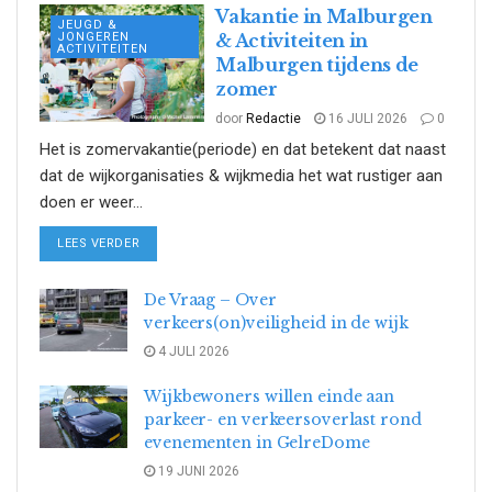
Vakantie in Malburgen
JEUGD &
JONGEREN
& Activiteiten in
ACTIVITEITEN
Malburgen tijdens de
zomer
door
Redactie
16 JULI 2026
0
Het is zomervakantie(periode) en dat betekent dat naast
dat de wijkorganisaties & wijkmedia het wat rustiger aan
doen er weer...
DETAILS
LEES VERDER
De Vraag – Over
verkeers(on)veiligheid in de wijk
4 JULI 2026
Wijkbewoners willen einde aan
parkeer- en verkeersoverlast rond
evenementen in GelreDome
19 JUNI 2026