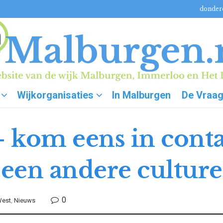
donderd
Wijkorganisaties
In Malburgen
De Vraa
– kom eens in cont
een andere culture
0
West
,
Nieuws