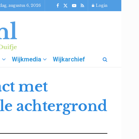
ag, augustus 6, 2026
Login
g
Wijkmedia
Wijkarchief
act met
le achtergrond