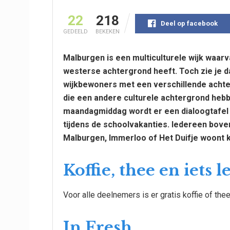
22
218
Deel op facebook
GEDEELD
BEKEKEN
Malburgen is een multiculturele wijk waar
westerse achtergrond heeft. Toch zie je da
wijkbewoners met een verschillende acht
die een andere culturele achtergrond hebb
maandagmiddag wordt er een dialoogtafel 
tijdens de schoolvakanties. Iedereen boven
Malburgen, Immerloo of Het Duifje woont
Koffie, thee en iets 
Voor alle deelnemers is er gratis koffie of the
In Fresh