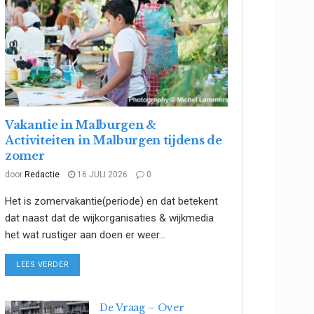
Vakantie in Malburgen &
Activiteiten in Malburgen tijdens de
zomer
door
Redactie
16 JULI 2026
0
Het is zomervakantie(periode) en dat betekent
dat naast dat de wijkorganisaties & wijkmedia
het wat rustiger aan doen er weer...
DETAILS
LEES VERDER
De Vraag – Over