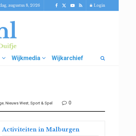
dag, augustus 8, 2026
Login
g
Wijkmedia
Wijkarchief
0
ge
,
Nieuws West
,
Sport & Spel
Activiteiten in Malburgen