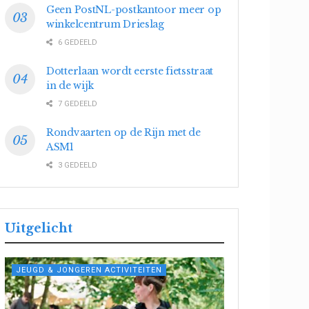
Geen PostNL-postkantoor meer op
winkelcentrum Drieslag
6 GEDEELD
Dotterlaan wordt eerste fietsstraat
in de wijk
7 GEDEELD
Rondvaarten op de Rijn met de
ASM1
3 GEDEELD
Uitgelicht
JEUGD & JONGEREN ACTIVITEITEN