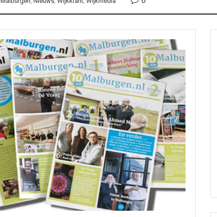
6
,
Malburgen
,
Nieuws
,
Wijkkrant
,
Wijkmedia