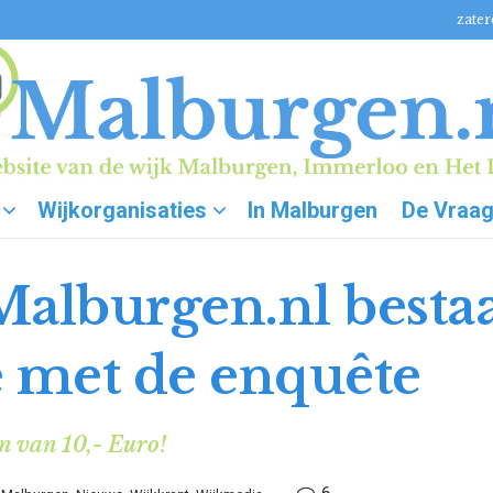
zater
Wijkorganisaties
In Malburgen
De Vraa
alburgen.nl bestaat
e met de enquête
 van 10,- Euro!