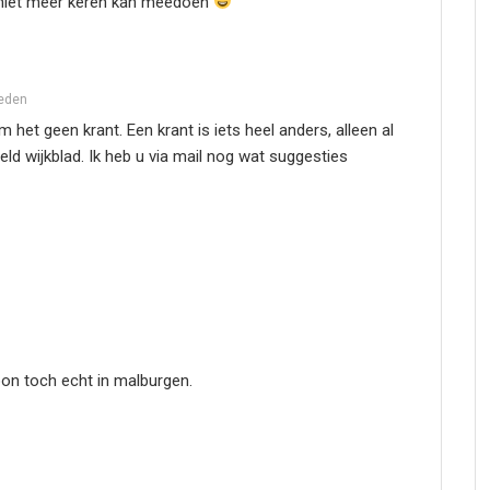
niet meer keren kan meedoen
leden
het geen krant. Een krant is iets heel anders, alleen al
ld wijkblad. Ik heb u via mail nog wat suggesties
oon toch echt in malburgen.