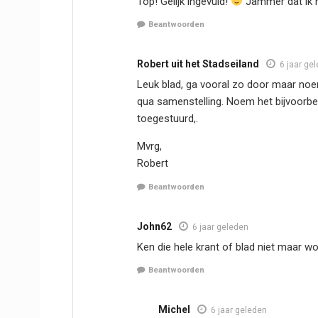
Top! Gelijk ingevuld!
Jammer dat ik 
Beantwoorden
Robert uit het Stadseiland
6 jaar ge
Leuk blad, ga vooral zo door maar noem 
qua samenstelling. Noem het bijvoorbee
toegestuurd,.
Mvrg,
Robert
Beantwoorden
John62
6 jaar geleden
Ken die hele krant of blad niet maar w
Beantwoorden
Michel
6 jaar geleden