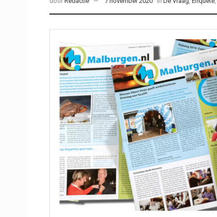
door
Redactie
7 november 2020
in
De Vraag
,
Enquête