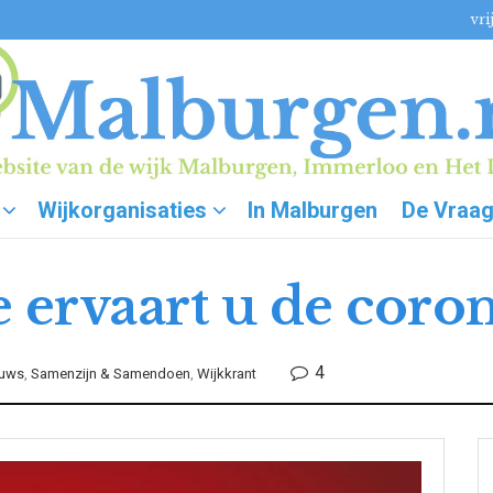
vri
Wijkorganisaties
In Malburgen
De Vraa
 ervaart u de coron
4
euws
,
Samenzijn & Samendoen
,
Wijkkrant