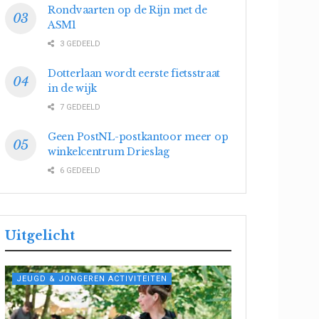
Rondvaarten op de Rijn met de
ASM1
3 GEDEELD
Dotterlaan wordt eerste fietsstraat
in de wijk
7 GEDEELD
Geen PostNL-postkantoor meer op
winkelcentrum Drieslag
6 GEDEELD
Uitgelicht
JEUGD & JONGEREN ACTIVITEITEN