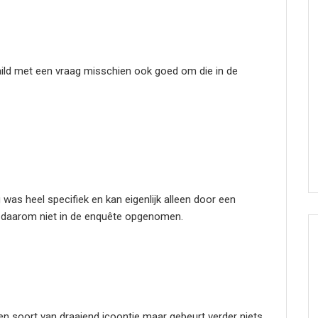
aild met een vraag misschien ook goed om die in de
 was heel specifiek en kan eigenlijk alleen door een
 daarom niet in de enquête opgenomen.
en soort van draaiend icoontje maar gebeurt verder niets.