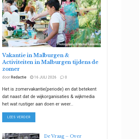
Vakantie in Malburgen &
Activiteiten in Malburgen tijdens de
zomer
door
Redactie
16 JULI 2026
0
Het is zomervakantie(periode) en dat betekent
dat naast dat de wijkorganisaties & wijkmedia
het wat rustiger aan doen er weer...
DETAILS
LEES VERDER
De Vraag – Over