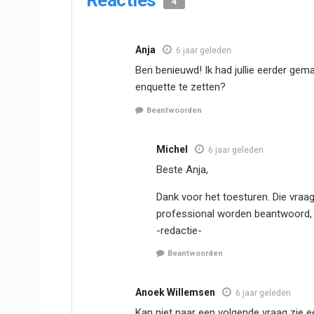
Reacties
4
Anja
6 jaar geleden
Ben benieuwd! Ik had jullie eerder gem
enquette te zetten?
Beantwoorden
Michel
6 jaar geleden
Beste Anja,
Dank voor het toesturen. Die vraag
professional worden beantwoord,
-redactie-
Beantwoorden
Anoek Willemsen
6 jaar geleden
Kan niet naar een volgende vraag zie e