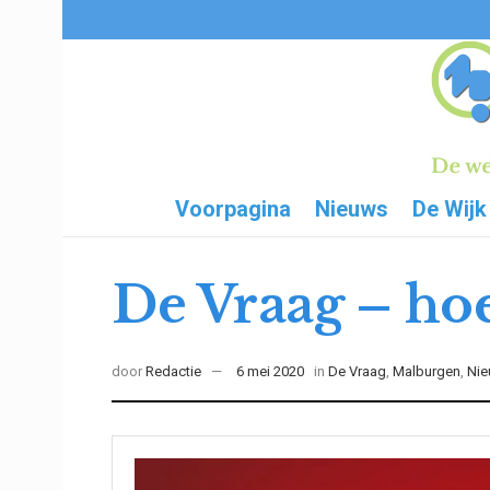
Voorpagina
Nieuws
De Wijk
De Vraag – hoe
door
Redactie
6 mei 2020
in
De Vraag
,
Malburgen
,
Ni