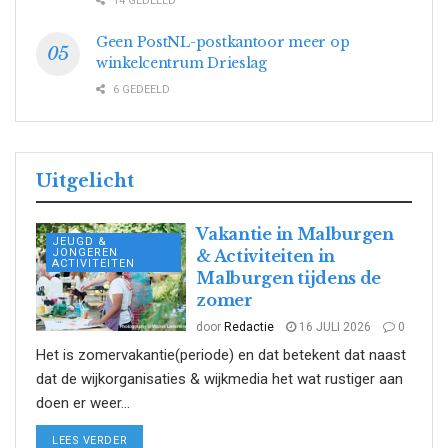
14 GEDEELD
Geen PostNL-postkantoor meer op
winkelcentrum Drieslag
6 GEDEELD
Uitgelicht
Vakantie in Malburgen
JEUGD &
JONGEREN
& Activiteiten in
ACTIVITEITEN
Malburgen tijdens de
zomer
door
Redactie
16 JULI 2026
0
Het is zomervakantie(periode) en dat betekent dat naast
dat de wijkorganisaties & wijkmedia het wat rustiger aan
doen er weer...
DETAILS
LEES VERDER