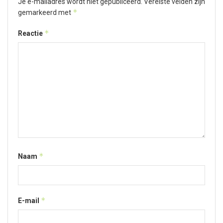
Je e-mailadres wordt niet gepubliceerd.
Vereiste velden zijn
*
gemarkeerd met
*
Reactie
*
Naam
*
E-mail