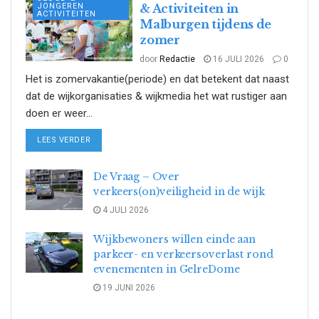
JONGEREN
& Activiteiten in
ACTIVITEITEN
Malburgen tijdens de
zomer
door
Redactie
16 JULI 2026
0
Het is zomervakantie(periode) en dat betekent dat naast
dat de wijkorganisaties & wijkmedia het wat rustiger aan
doen er weer...
DETAILS
LEES VERDER
De Vraag – Over
verkeers(on)veiligheid in de wijk
4 JULI 2026
Wijkbewoners willen einde aan
parkeer- en verkeersoverlast rond
evenementen in GelreDome
19 JUNI 2026